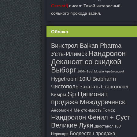
Gerontij
писал: Такой интересный
сольного прохода забил.
Облако
Винстрол Balkan Pharma
Нандролон
Усть-Илимск
Деканоат со скидкой
Выборг
100% Beef Muscle Артёмовский
Hygetropin 10IU Biopharm
Чистополь
Заказать Станозолол
Sp Ципионат
Кимры
продажа Междуреченск
Ансомон 4 Ме стоимость Томск
Нандролон Фенил + Суст
Великие Луки
Дростанол 100
Болдестен продажа
Нерюнгри