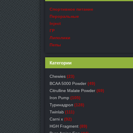
Спортивное питание
Пероральные
Inject
ГР
Липолики
Пепы
Категории
Chewies
(23)
BCAA 5000 Powder
(49)
Citrulline Malate Powder
(69)
Iron Pump
(105)
Туринадрол
(128)
Twinlab
(111)
Carni x
(92)
HGH Fragment
(89)