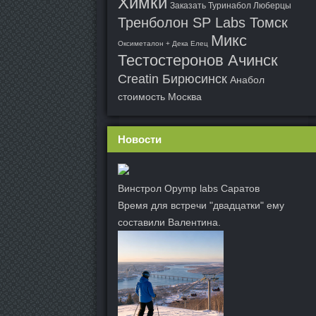
Химки
Заказать Туринабол Люберцы
Тренболон SP Labs Томск
Микс
Оксиметалон + Дека Елец
Тестостеронов Ачинск
Creatin Бирюсинск
Анабол
стоимость Москва
Новости
Винстрол Opymp labs Саратов
Время для встречи "двадцатки" ему
составили Валентина.