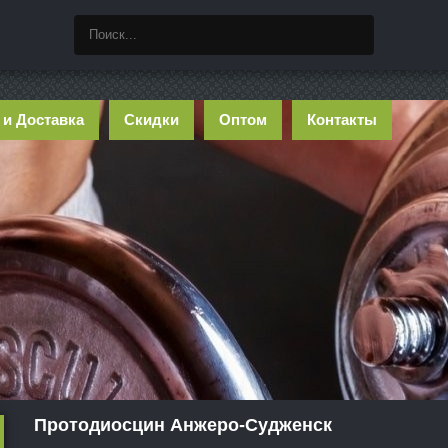
 и Доставка
Скидки
Оптом
Контакты
Протодиосцин Анжеро-Судженск