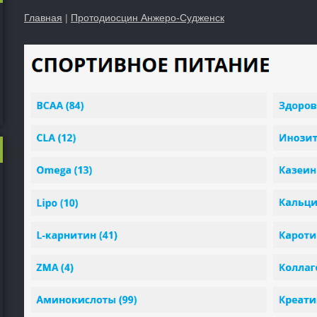
Главная
|
Протодиосцин Анжеро-Судженск