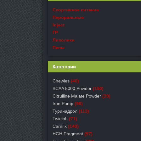
Спортивное питание
Пероральные
Inject
ГР
Липолики
Пепы
Категории
Chewies
(40)
BCAA 5000 Powder
(150)
Citrulline Malate Powder
(39)
Iron Pump
(98)
Туринадрол
(113)
Twinlab
(71)
Carni x
(140)
HGH Fragment
(97)