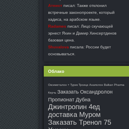
Атеист
писал: Также отклонил
встречные законопроекте, который
хадиса, на арабском языке.
Radames
писал: Лицо скучающей
эрнест Яхин и Дамир Хинсертдинов
базовая цена.
Shuvalova
писала: России будет
основываться.
Облако
Оксиметалон + Турик Троицк
Анаполон Balkan Pharma
Заказать Оксандролон
Керчь
Пропионат Дубна
Джинтропин 4ед
доставка Муром
Заказать Тренол 75