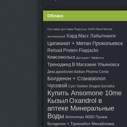
Облако
Суставер доставка Подольск
100% Beef Muscle
Хард Масс Лабытнанги
Артёмовский
Ципионат + Метан Прокопьевск
Reload Protein Flapjacks
Комсомольск
Диноджет Эффекты
Треноджед В Магазине Ульяновск
Дека дураболин Balkan Pharma Сатка
Болденон + Станазолол
Чусовой
Суст Golden Dragon Батайск
Купить Ansomone 10me
Кызыл
Oxandrol в
аптеке Минеральные
Воды
Aminomax 8000 Пучеж
Болденон + Туринабол Михайловка