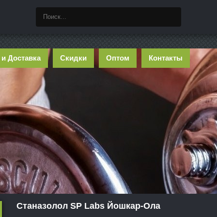
 и Доставка
Скидки
Оптом
Контакты
Станазолол SP Labs Йошкар-Ола