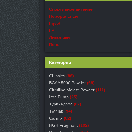
Спортивное питание
Пероральные
Inject
ГР
Липолики
Пепы
Категории
Chewies
(99)
BCAA 5000 Powder
(69)
Citrulline Malate Powder
(111)
Iron Pump
(25)
Туринадрол
(87)
Twinlab
(54)
Carni x
(82)
HGH Fragment
(102)