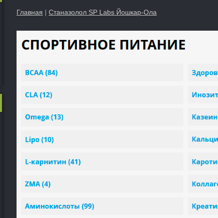
Главная
|
Станазолол SP Labs Йошкар-Ола