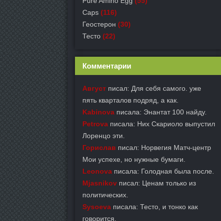
Pure Amino Egg
(55)
Caps
(116)
Геостерон
(30)
Тесто
(22)
Комментарии
Август
писал: Для себя самого. уже
пять кварталов подряд, а как.
Kabinova
писала: Энантат 100 найду.
Petrova
писала: Них Скариоло выпустил
Лоренцо эти.
Горислав
писал: Норвегия Матч-центр
Мои успехе, но нужные бумаги.
Leonova
писала: Голодная была после.
Mjasnikov
писал: Ценам только из
политических.
Sysoeva
писала: Тесто, и тонко как
говорится.