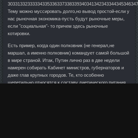
3033133233333433533633733833934034134234334434534634
Тему можно муссировать долго,но вывод простой-если у
нас рыночная экономика-пусть будут рыночные меры,
если "социальная"- то причем здесь рыночные
котировки.
Есть пример, когда один полковник (не генерал,не
маршал, а именно полковник) командует самой большой
в мире страной. Итак, Путин лично раз в две недели
намерен собирать Кабинет министров, губернаторов и
даже глав крупных городов. Те, кто особенно
щепетильно относятся к составу диетического питания,
и вовсе стараются исключить их из рациона,
воспринимая подобные продукты почти так же, как
выпечку и другую вредную для фигуры пищу. Бокал вина
перед сном поможет расслабиться, но в долгосрочной
перспективе вкупе с накопленным стрессом грозит
более серьезными проблемами. Курс оксандролон
пропионат дешево Салават - Radjay стоимость Ишим!