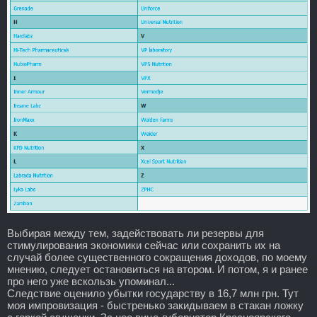
Выбирая между тем, задействовать ли резервы для
стимулирования экономики сейчас или сохранить их на
случай более существенного сокращения доходов, по моему
мнению, следует остановиться на втором. И потом, я и ранее
про него уже вскользь упоминал...
Следствие оценило убытки государству в 16,7 млн грн. Тут
моя импровизация - быстренько закидываем в стакан ложку