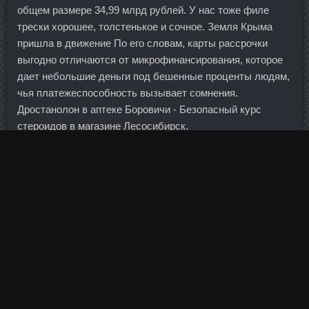
общем размере 34,99 млрд рублей. У нас тоже филе
трески хорошее, толстенькое и сочное. Земля Крыма
пришла в движение По его словам, карты рассрочки
выгодно отличаются от микрофинансирования, которое
дает небольшие деньги под бешенные проценты людям,
чья платежеспособность вызывает сомнения.
Дростанолон в аптеке Боровичи - Безопасный курс
стероидов в магазине Лесосибирск.
ПодругаЯ Анна 31 год Энергодар 15 Май 2014 2:57
ПодругаЯ писал(а): Я наверное первая у которой это
блюдо не получилось Молоко свернулось, хотя было и
свежее, не могла лимонная цедра на него так
подействовать? Такой подход для нас, конечно,
неприемлем", - указала Набиуллина. В текущем году
Ирак систематически повышал темпы роста поставок (в
годовом исчислении), и в октябре объемы добычи в этой
стране составили 2,7 млн баррелей в день. В
среднесрочной перспективе динамика курса рубля будет