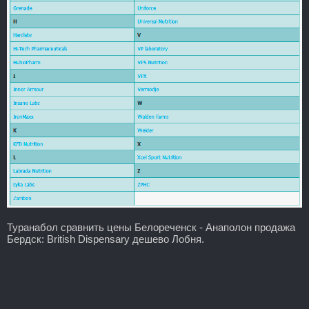
Туранабол сравнить цены Белореченск - Анаполон продажа
Бердск: British Dispensary дешево Лобня.