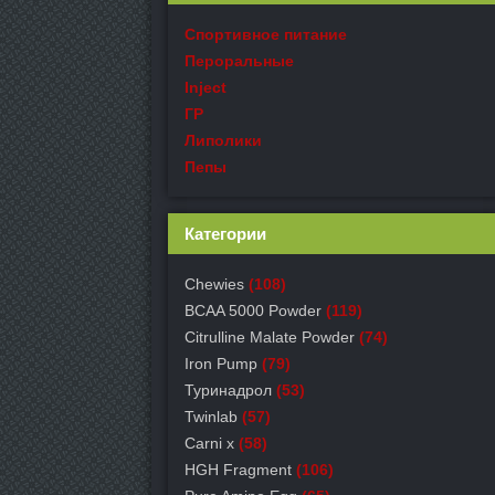
Спортивное питание
Пероральные
Inject
ГР
Липолики
Пепы
Категории
Chewies
(108)
BCAA 5000 Powder
(119)
Citrulline Malate Powder
(74)
Iron Pump
(79)
Туринадрол
(53)
Twinlab
(57)
Carni x
(58)
HGH Fragment
(106)