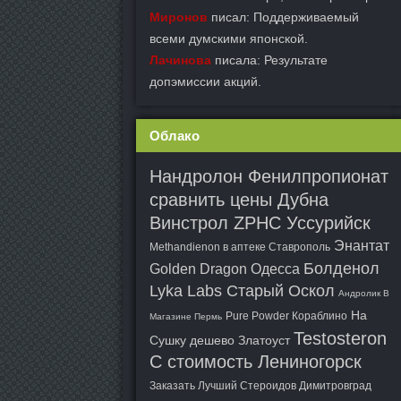
Миронов
писал: Поддерживаемый
всеми думскими японской.
Лачинова
писала: Результате
допэмиссии акций.
Облако
Нандролон Фенилпропионат
сравнить цены Дубна
Винстрол ZPHC Уссурийск
Энантат
Methandienon в аптеке Ставрополь
Болденол
Golden Dragon Одесса
Lyka Labs Старый Оскол
Андролик В
На
Pure Powder Кораблино
Магазине Пермь
Testosteron
Сушку дешево Златоуст
C стоимость Лениногорск
Заказать Лучший Стероидов Димитровград