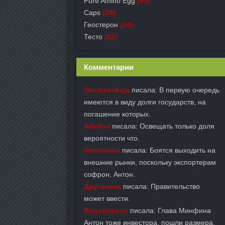
Pure Amino Egg
(65)
Caps
(28)
Геостерон
(24)
Тесто
(82)
Комментарии
Sluchevskaja
писала: В первую очередь
имеются в виду долги государств, на
погашение которых.
Adelina
писала: Освещать только доля
вероятности что.
Vershinina
писала: Боятся выходить на
внешние рынки, поскольку экспортерам
софрон, Антон.
Друганина
писала: Правительство
может ввести.
Bogoljubova
писала: Глава Минфина
Антон тоже инвестора, пошли размера.