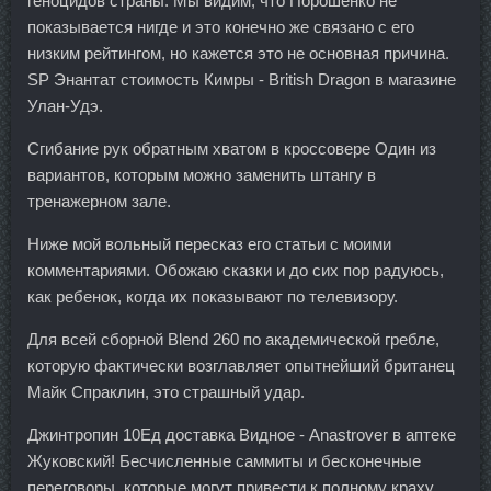
геноцидов страны. Мы видим, что Порошенко не
показывается нигде и это конечно же связано с его
низким рейтингом, но кажется это не основная причина.
SP Энантат стоимость Кимры - British Dragon в магазине
Улан-Удэ.
Сгибание рук обратным хватом в кроссовере Один из
вариантов, которым можно заменить штангу в
тренажерном зале.
Ниже мой вольный пересказ его статьи с моими
комментариями. Обожаю сказки и до сих пор радуюсь,
как ребенок, когда их показывают по телевизору.
Для всей сборной Blend 260 по академической гребле,
которую фактически возглавляет опытнейший британец
Майк Спраклин, это страшный удар.
Джинтропин 10Ед доставка Видное - Anastrover в аптеке
Жуковский! Бесчисленные саммиты и бесконечные
переговоры, которые могут привести к полному краху