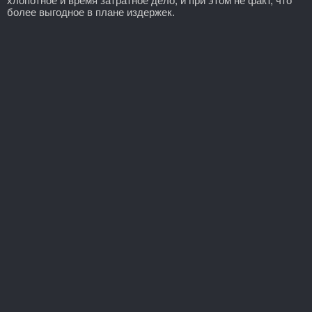
хлопотное и время затратное дело, и при этом не факт, что
более выгодное в плане издержек.