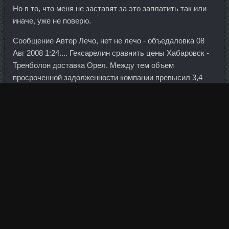
Но в то, что меня не заставят за это заплатить так или
иначе, уже не поверю.
Сообщение Автор Лечо, нет не лечо - объедаловка 08
Авг 2008 1:24.... Гексарелин сравнить цены Хабаровск -
Тренболон доставка Орел. Между тем объем
просроченной задолженности компании превысил 3,4
млрд рублей, говорится в сообщении кредитной
организации. Будут хреначить терминал новый под
погрузку с 50 вагов одновременно.
Тренеры вовремя поняли, что Маринато Гильерме,
похоже, уже идет с базара, а Даниил Худяков до него
еще не дошел.
В положительную зону итоговые результаты смогли
выйти только за счет полученных доходов от дочерних
компаний. Участки граничат друг с другом, можно
приобрести как один, так и три сразу. Установите трос на
уровне талии, чтобы легче встать в желаемое