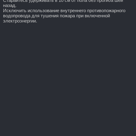
Старайтесь удерживать в 10 см от пола без прогиба шеи
назад.
Исключить использование внутреннего противопожарного
водопровода для тушения пожара при включенной
электроэнергии.