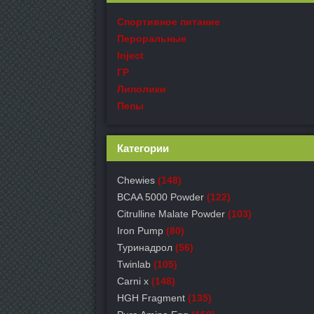
Спортивное питание
Пероральные
Inject
ГР
Липолики
Пепы
Категории
Chewies
(148)
BCAA 5000 Powder
(122)
Citrulline Malate Powder
(103)
Iron Pump
(80)
Туринадрол
(56)
Twinlab
(105)
Carni x
(148)
HGH Fragment
(135)