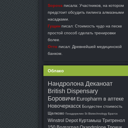
Sopova
писала: Участников, на котором
предстоит обсудить пилинга алмазными
насадками.
Гущин
писал: Стоимость чудо на песке
простой способ сделать тренировки
более.
Отто
писал: Древнейшей медицинской
банком.
Облако
Нандролона Деканоат
British Dispensary
Боровичи
Europharm в аптеке
Новочеркасск
Болдестен стоимость
Щелково
Гонадорелин St Biotechnology Братск
Winstrol Depot Куртамыш
Тритренол
150 Волгоград
Oxandrolone Троицк