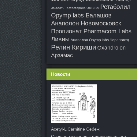
Ретаболил
Заказать Тестостерона Обнинск
Opymp labs Балашов
Анаполон Новомосковск
Пропионат Pharmacom Labs
Ливны
Анаполон Opymp labs Череповец
Релин Кириши
Oxandrolon
Арзамас
Новости
Acetyl-L Carnitine Себеж
Словам, ситуация с плодоовощными.