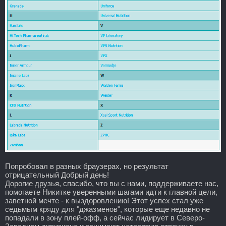
Попробовал в разных браузерах, но результат
отрицательный Добрый день!
Дорогие друзья, спасибо, что вы с нами, поддерживаете нас,
помогаете Никитке уверенными шагами идти к главной цели,
заветной мечте - к выздоровлению! Этот успех стал уже
седьмым кряду для "джазменов", которые еще недавно не
попадали в зону плей-офф, а сейчас лидирует в Северо-