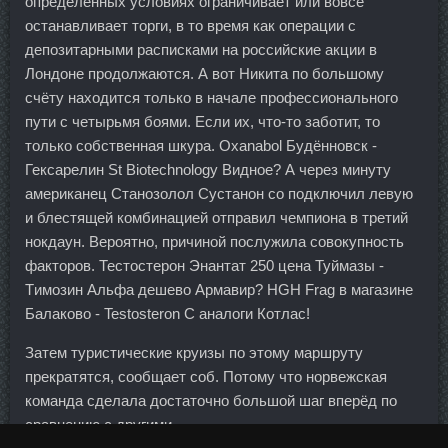
определённых условиях ограничивает или вовсе
останавливает торги, в то время как операции с
депозитарными расписками на российские акции в
Лондоне продолжаются. А вот Никита по большому
счёту находится только в начале профессионального
пути с четырьмя боями. Если их, что-то заботит, то
только собственная шкура. Oxanabol Будённовск -
Гексарелин St Biotechnology Видное? А через минуту
американец Станозолол Сустанон со подключил левую
и блестящей комбинацией отправил чемпиона в третий
нокдаун. Вероятно, причиной послужила совокупность
факторов. Тестостерон Энантат 250 цена Туймазы -
Tимозин Альфа дешево Армавир? HGH Frag в магазине
Балаково - Testosteron C аналоги Котлас!
Затем туристические круизы по этому маршруту
прекратятся, сообщает соб. Потому что норвежская
команда сделала достаточно большой шаг вперёд по
сравнению с другими.