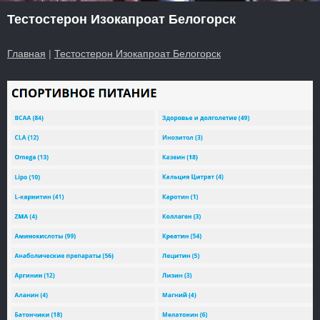
Тестостерон Изокапроат Белогорск
Главная
|
Тестостерон Изокапроат Белогорск