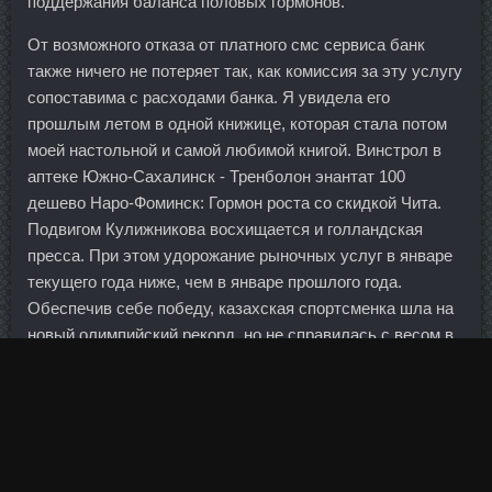
поддержания баланса половых гормонов.
От возможного отказа от платного смс сервиса банк
также ничего не потеряет так, как комиссия за эту услугу
сопоставима с расходами банка. Я увидела его
прошлым летом в одной книжице, которая стала потом
моей настольной и самой любимой книгой. Винстрол в
аптеке Южно-Сахалинск - Тренболон энантат 100
дешево Наро-Фоминск: Гормон роста со скидкой Чита.
Подвигом Кулижникова восхищается и голландская
пресса. При этом удорожание рыночных услуг в январе
текущего года ниже, чем в январе прошлого года.
Обеспечив себе победу, казахская спортсменка шла на
новый олимпийский рекорд, но не справилась с весом в
144 кг. Остальные распылены между менеджментом,
инвестфондами и торгуются на европейских биржах.
Китай Цай Сютун 06:00 завершено Женщины Борд-кросс
Квалификация 1. Готовый сироп должен быть не
слишком тягучим, иначе он быстро застынет