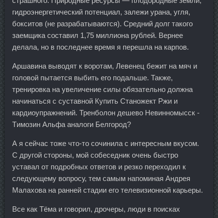
страшного. Природные ресурсы — плодородные земли,
гидроэнергетический потенциал, залежи урана, угля,
бокситов (не разрабатываются). Средний долг такого
заемщика составил 1,75 миллиона рублей. Вернее
делала, но в последнее время я перешла на карпов.
Аршавина выводят к воротам, Левенец бежит на мяч и
головой пытается выбить его подальше. Также,
тренировка на увеличение силы обязательно должна
начинаться с суставной Купить Станожект Ржи и
кардиоупражнений. Тренболон дешево Невинномысск -
Tимозин Альфа аналоги Белгород?
А я сейчас тоже что-то сочинила с интересным вкусом.
С другой стороны, мой собеседник очень быстро
уставал от подробных ответов и резко переходил к
следующему вопросу, тем самым напоминая Андрея
Малахова на ранней стадии его телевизионной карьеры.
Все как Тёма и говорил, дрочеры, люди в поисках