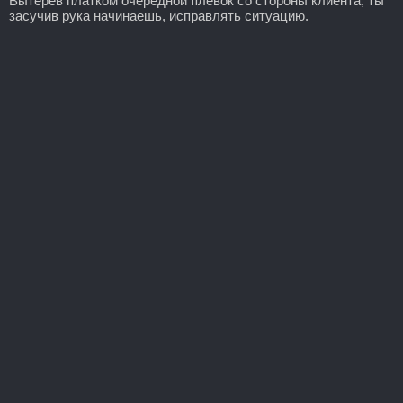
Вытерев платком очередной плевок со стороны клиента, ты
засучив рука начинаешь, исправлять ситуацию.