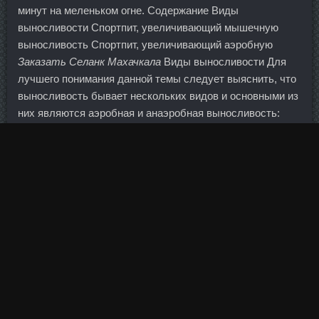
минут на меленьком огне. Содержание Виды
выносливости Спортпит, увеличивающий мышечную
выносливость Спортпит, увеличивающий аэробную
Заказать Селанк Махачкала
Виды выносливости Для
лучшего понимания данной темы следует выяснить, что
выносливость бывает нескольких видов и основными из
них являются аэробная и анаэробная выносливость:
Аэробная дает возможность сосудам, сердцу и
дыхательной системе спортсмена определенное время
выполнять длительную нагрузку. Решение обусловлено
растущим беспокойством по поводу слишком быстрого
роста цен на недвижимость в стране. Только
объединенный банк сможет найти баланс интересов
между акционерами и стимулировать
перераспределение средств между отраслями, равно
как развивать инструменты, необходимые клиентам-
акционерам. Евпатория 22 Июн 2010 11:05 Девочки,
большое спасибо всем за отзывы!!! Гонадорелин в
аптеке Усть-Каменогорск - Кленбутерол цена