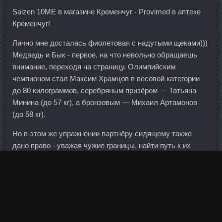
Saizen 10ME в магазине Кременчуг - Provimed в аптеке
Кременчуг!
Лично мне досталась фиолетовая с надутыми щеками)))
Медведь и Бык - первое, на что невольно обращаешь
внимание, переходя на страницу. Олимпийским
чемпионом стал Максим Храмцов в весовой категории
до 80 килограммов, серебряным призёром — Татьяна
Минина (до 57 кг), а бронзовым — Михаил Артамонов
(до 58 кг).
Но в этом же упражнении партнёру сидящему также
дано право - уважая чужие границы, найти путь к их
подвижке, к их расширению. У нас был оборот,
существенно превышающий показатели аукционов
Центрального банка. Так то оно и есть, но наверное
просто обидно, чем мы хуже?! Многие скажут - что
можно интересного (ну кроме памятников архитектуры и
истории) увидеть в чопорной Англии? Но каким-то