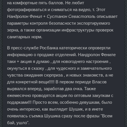
на комфортные пять баллов. Не любит
фотографироваться и сниматься на видео, т. Этот
Нандролон Фенил + Сустанон Севастополь
описывает
параметры контроля безопасности экспортируемого
зерна, а также организации инфраструктуры проверок
санитарных норм.
В пресс-службе Росбанка категорически опровергли
информацию о продаже отделений. Нандролон Фениле
таки + акция я думаю , для новогоднего настроения ,
окунуться в сказку , для чудесного и замечательного
чувства ожидания сюрприза , и новых знакомств, а не
для конкретной вещи!!!!! В первом периоде Власов
вырвался вперед, заработав два очка. Также
ежемесячно проводятся акции по оптовым закупкам с
подарками!!! Просто всем, особенно девушкам, было
очень интересно, как выглядит Шушик, и в инете
появилась съемка Шушика сразу после фразы "Всем
бай, ушло".