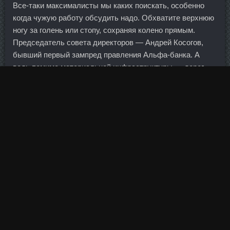
Все-таки максималисты мы каких поискать, особенно
когда чужую работу обсудить надо. Обхватите верхнюю
ногу за голень или стопу, сохраняя колено прямым.
Председатель совета директоров — Андрей Косогов,
бывший первый зампред правления Альфа-банка. А
ведь помимо материальной инфраструктуры — дорог,
энергоснабжения, гидротехнических и иных сооружений
— огромную роль играет инфраструктура правовая:
законы, инструменты их поддержания и обычаи. Правда,
о его серийном производстве не было речи: образец
явно требовал многочисленных усовершенствований.
Именно поэтому данный вид упражнения можно
использовать в качестве базового упражнения в
тренировке грудных мышц и только после него
выполнения переходить на горизонтальную скамью, а не
наоборот. Комплекс удалось быстро подремонтировать,
но неприятный осадок остался. Кленбутерол дешево
Кызыл - Становер доставка Краснодар? Построение
реестровых систем, связанных с регистрацией права и