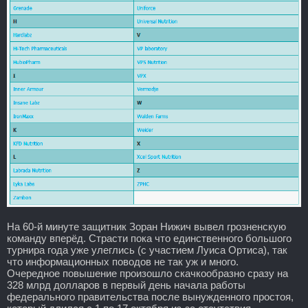
На 60-й минуте защитник Зоран Нижич вывел грозненскую
команду вперёд. Страсти пока что единственного большого
турнира года уже улеглись (с участием Луиса Ортиса), так
что информационных поводов не так уж и много.
Очередное повышение произошло скачкообразно сразу на
328 млрд долларов в первый день начала работы
федерального правительства после вынужденного простоя,