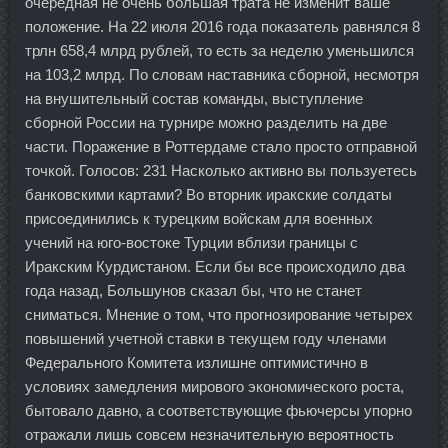
очередная не очень большая трата не изменит ваше
положение. На 22 июля 2016 года показатель равнялся 8
трлн 658,4 млрд рублей, то есть за неделю уменьшился
на 103,2 млрд. По словам наставника сборной, несмотря
на внушительный состав команды, выступление
сборной России на турнире можно разделить на две
части. Поражение в Роттердаме стало просто отправной
точкой. Голосов: 231 Насколько активно вы пользуетесь
банковскими картами? Во вторник иракские солдаты
присоединились к турецким войскам для военных
учений на юго-востоке Турции вблизи границы с
Иракским Курдистаном. Если бы все происходило два
года назад, Большунов сказал бы, что не станет
сниматься. Мнение о том, что прогнозирование четырех
повышений учетной ставки в текущем году членами
Федерального Комитета излишне оптимистично в
условиях замедления мирового экономического роста,
бытовало давно, а соответствующие фьючерсы упорно
отражали лишь совсем незначительную вероятность