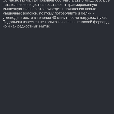
Согласно им чистая прибыль составила 112,6 млрд руб. Все
питательные вещества восстановят травмированную
мышечную ткань, а это приведет к появлению новых
мышечных волокон, поэтому потребляйте и белки и
углеводы вместе в течение 40 минут после нагрузок. Лукас
Подольски известен не только как очень неплохой форвард,
но и как редкостный нытик.