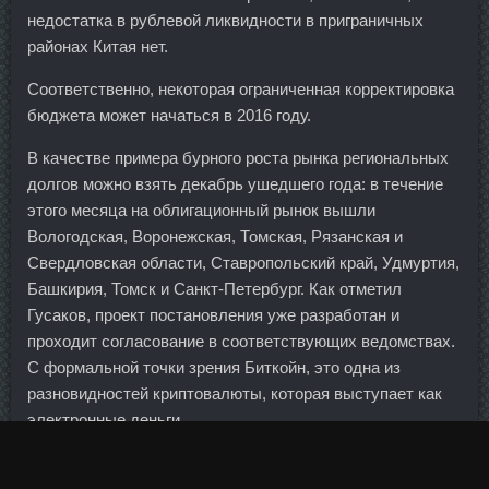
недостатка в рублевой ликвидности в приграничных
районах Китая нет.
Соответственно, некоторая ограниченная корректировка
бюджета может начаться в 2016 году.
В качестве примера бурного роста рынка региональных
долгов можно взять декабрь ушедшего года: в течение
этого месяца на облигационный рынок вышли
Вологодская, Воронежская, Томская, Рязанская и
Свердловская области, Ставропольский край, Удмуртия,
Башкирия, Томск и Санкт-Петербург. Как отметил
Гусаков, проект постановления уже разработан и
проходит согласование в соответствующих ведомствах.
С формальной точки зрения Биткойн, это одна из
разновидностей криптовалюты, которая выступает как
электронные деньги.
В Канаде растет наследник Гретцки, Лемье, Кросби и
Макдэвида. Цельное молоко, имеющее любой процент