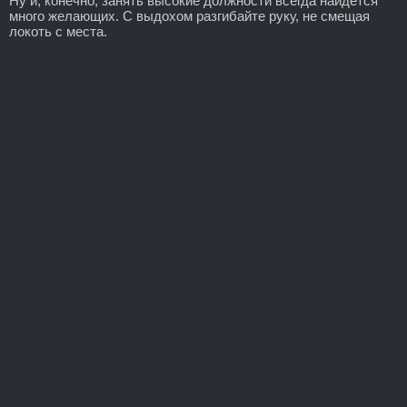
Ну и, конечно, занять высокие должности всегда найдется
много желающих. С выдохом разгибайте руку, не смещая
локоть с места.