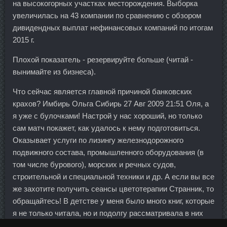
на высокогорных участках месторождения. Выборка
увеличилась на 43 компании по сравнению с обзором
дивидендных выплат нефинансовых компаний по итогам
2015 г.
Плохой показатель - резервируйте больше (читай -
вынимайте из бизнеса).
Что сейчас является главной причиной банковских
крахов? Имбирь Ольга Сибирь 27 Авг 2009 21:51 Оля, а
я уже с булочками! Настрой у нас хороший, но только
сам матч покажет, как удалось к нему подготовиться.
Оказывает услуги по лизингу железнодорожного
подвижного состава, промышленного оборудования (в
том числе бурового), морских и речных судов,
строительной и специальной техники и др. А если вы все
же захотите получить сеансы цветотерапии Странник, то
обращайтесь! В детстве у меня было много книг, которые
я не только читала, но и подолгу рассматривала в них
иллюстрации (родители собрали прекрасную детскую