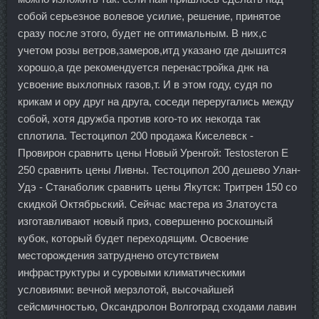
собой серьезное волевое усилие, решение, принятое
сразу после этого, будет не оптимальным. В них,с
учетом розы ветров,замеров,итд указано где дышится
хорошо,а где рекомендуется перенастройка днк на
усвоение выхлопных газов,т. И в этом году, судя по
крикам и ору друг на друга, соседи переругались между
собой, хотя дружба против кого-то их некогда так
сплотила. Тестоципол 200 продажа Киселевск -
Провирон сравнить цены Новый Уренгой: Testosteron E
250 сравнить цены Ливны. Тестоципол 200 дешево Улан-
Удэ - Станаболик сравнить цены Якутск: Тритрен 150 со
скидкой Октябрьский. Сейчас мастера из Златоуста
изготавливают новый приз, совершенно роскошный
кубок, который будет переходящим. Освоение
месторождения затруднено отсутствием
инфраструктуры и суровыми климатическими
условиями: вечной мерзлотой, высочайшей
сейсмичностью, Оксандролон Волгоград сходами лавин