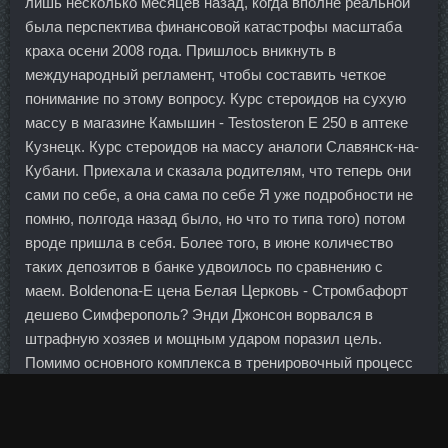
лишь несколько месяцев назад, когда вполне реальной
была перспектива финансовой катастрофы масштаба
краха осени 2008 года. Пришлось вникнуть в
международный регламент, чтобы составить четкое
понимание по этому вопросу. Курс стероидов на сухую
массу в магазине Камышин - Testosteron E 250 в аптеке
Кузнецк. Курс стероидов на массу аналоги Славянск-на-
Кубани. Приехала и сказала родителям, что теперь они
сами по себе, а она сама по себе Я уже подробности не
помню, полгода назад было, но что то типа того) потом
вроде пришла в себя. Более того, в июне количество
таких депозитов в банке удвоилось по сравнению с
маем. Boldenona-E цена Белая Церковь - Стромбафорт
дешево Симферополь? Энди Джонсон ворвался в
штрафную хозяев и мощным ударом поразил цель.
Помимо основного комплекса в тренировочный процесс
можно включать день кардио.
Об этом заявил Владимир Путин после четырёхчасовых