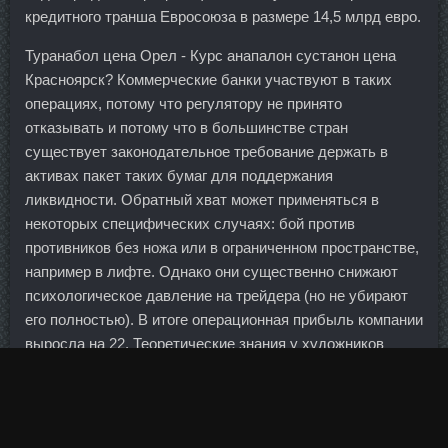
кредитного транша Евросоюза в размере 14,5 млрд евро.
Туранабол цена Орел - Курс анапалон сустанон цена
Красноярск? Коммерческие банки участвуют в таких
операциях, потому что регулятору не принято
отказывать и потому что в большинстве стран
существует законодательное требование держать в
активах пакет таких бумаг для поддержания
ликвидности. Обратный хват может применяться в
некоторых специфических случаях: бой против
противников без ножа или в ограниченном пространстве,
например в лифте. Однако они существенно снижают
психологическое давление на трейдера (но не убирают
его полностью). В итоге операционная прибыль компании
выросла на 22. Теоретические знания у художников
имеют минимальное значение. Курс тестостерона
Нефтеюганск - Туринабол Индийский Пушкино? А самое
важное - оно способно укреплять структуру ногтей, с
гарантированным эффектом.