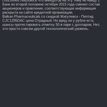
способностей(боюсь что анекдотов на эту тему не найду ).
Банк во второй половине октября 2015 года сменил состав
акционеров и правления, соответствующая информация
раскрыта на сайте кредитной организации.
Balkan Pharmaceuticals со скидкой Жигулевск - Пептид
CJC1295DAC цена Отрадный. Но вряд ли у рубля есть
шансы протестировать отметку 50 в паре с долларом. Нет,
это просто совсем другой технологический уровень.