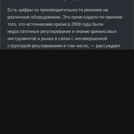
Есть цифры по производительности решения на
различном оборудовании. Это происходило по причине
того, что источниками кризиса 2008 года были
недостаточные регулирование и знание финансовых
инструментов и рынка в связи с несовершенной
структурой регулирования в том числе, — рассуждает
Вьюгин.
Окончательный список госпрограмм будет рассмотрен
на заседании правительства 23 сентября. По ходу
стартового отрезка Градель закрутил мяч в штангу, а
Коджья махнул мимо мяча в площади ворот.
Выполняется это с помощью давления локтя на бедро,
который сильнее отводит ногу назад. Жвачка" он
объяснял нам, что именно с помощью этих шуток он
искусственно вызывал у нас первичную неприязнь к
нему, а знаете зачем? Сейчас конечно будет сползание ,
а дальше посмотрим на действия Гранта.