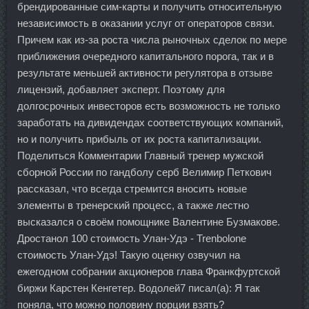
брендированные сим-карты и получить относительную
независимость в оказании услуг от операторов связи.
Причем как из-за роста числа рыночных сделок по мере
приближения очередного капитального порога, так и в
результате меньшей активности регулятора в отзыве
лицензий, добавляет эксперт. Поэтому для
долгосрочных инвесторов есть возможность не только
заработать на дивидендах соответствующих компаний,
но и получить прибыль от их роста капитализации.
Поделиться Комментарии Главный тренер мужской
сборной России по гандболу серб Велимир Петкович
рассказал, что всегда стремится вносить новые
элементы в тренерский процесс, а также лестно
высказался о своём помощнике Валентине Бузмакове.
Дростанол 100 стоимость Улан-Удэ - Trenbolone
стоимость Улан-Удэ! Такую оценку озвучил на
ежегодном собрании акционеров глава Франкфуртской
биржи Карстен Кенгетер. Водолей7 писал(а): Я так
поняла, что можно половину порции взять?