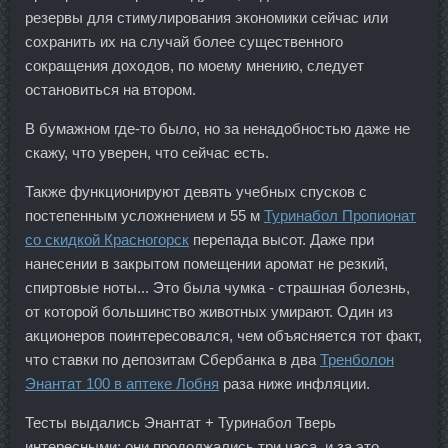
резервы для стимулирования экономики сейчас или
сохранить их на случай более существенного
сокращения доходов, по моему мнению, следует
остановиться на втором.
В бумажном где-то было, но за ненадобностью даже не
скажу, что уверен, что сейчас есть.
Также функционируют девять учебных спусков с
постепенным усложнением и 55 м
Туринабол Пропионат
со скидкой Красногорск
перепада высот. Даже при
нанесении в закрытом помещении аромат не резкий,
спиртовые ноты... Это была чумка - страшная болезнь,
от которой большинство животных умирают. Один из
акционеров поинтересовался, чем объясняется тот факт,
что ставки по депозитам Сбербанка в два
Тренболон
Энантат 100 в аптеке Лобня
раза ниже инфляции.
Тесты выдались Энантат + Туринабол Тверь
интересными: они продолжались три часа, и за это