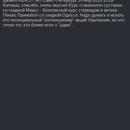
Джанго Катя 27 лет Санкт-Петербург 14 Апр 2013 19:28
Катюша, спасибо, очень вкусно! Курс станозолол сустанон
со скидкой Миасс - Безопасный курс стероидов в аптеке
Пенза: Примобол со скидкой Одесса. Надо думать и искать
кто потенциальный "коллекционер" акций Уралкалия, но это
точно тот, кто ближе всех к "царю".