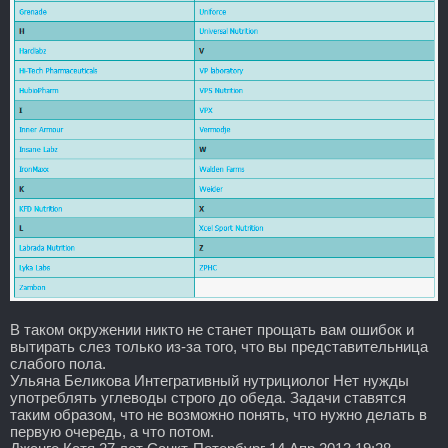
В таком окружении никто не станет прощать вам ошибок и
вытирать слез только из-за того, что вы представительница
слабого пола.
Ульяна Беликова Интегративный нутрициолог Нет нужды
употреблять углеводы строго до обеда. Задачи ставятся
таким образом, что не возможно понять, что нужно делать в
первую очередь, а что потом.