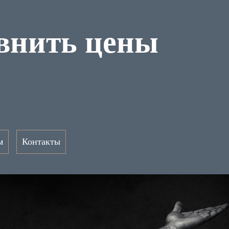
внить цены
м
Контакты