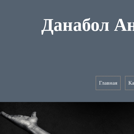
Данабол А
Главная
Ка