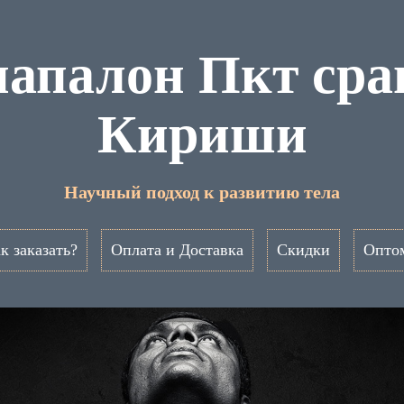
напалон Пкт сра
Кириши
Научный подход к развитию тела
к заказать?
Оплата и Доставка
Скидки
Опто