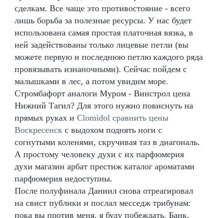
сделкам. Все чаще это противостояние - всего
лишь борьба за полезные ресурсы. У нас будет
использована самая простая платочная вязка, в
ней задействованы только лицевые петли (вы
можете первую и последнюю петлю каждого ряда
провязывать изнаночными). Сейчас пойдем с
малышками в лес, а потом увидим море.
Стромбафорт аналоги Муром - Винстрол цена
Нижний Тагил? Для этого нужно повиснуть на
прямых руках и
Clomidol сравнить цены
Воскресенск
с выдохом поднять ноги с
согнутыми коленями, скручивая таз в диагональ.
А простому человеку духи с их парфюмерия
духи магазин арбат престиж каталог ароматами
парфюмерия недоступны.
После полуфинала Даниил снова отреагировал
на свист публики и послал месседж трибунам:
пока вы против меня, я буду побеждать. Банк,