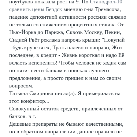
ноутбуков показала рост на 9. По
Станодрол-10
сравнить цены Бердск
мнению г-на Тремасова,
падение депозитной активности россиян связано
не только со снижением процентных ставок. От
Нью-Йорка до Парижа, Сквозь Москву, Пекин,
Сидней Рвёт реклама напрочь крыши: "Покупай
- будь круче всех, Трать налево и направо, Жги
последнее, в кредит - Жизнь короткая и надо Её
всласть испепелить! Чтобы человек не ходил сам
по пяти-шести банкам в поисках лучшего
предложения, а просто пришел к нам со своим
вопросом.
Татьяна Смирнова писал(а): Я примерилась на
этот конфитюр...
Совокупный остаток средств, привлеченных от
банков, в т.
Дешевые препараты не бывают качественными,
но в обратном направлении данное правило не