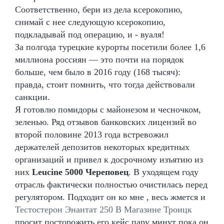
Соответственно, бери из дела ксерокопию,
снимай с нее следующую ксерокопию,
подкладывай под операцию, и - вуаля!
За полгода турецкие курорты посетили более 1,6
миллиона россиян — это почти на порядок
больше, чем было в 2016 году (168 тысяч):
правда, стоит помнить, что тогда действовали
санкции.
Я готовлю помидоры с майонезом и чесночком,
зеленью. Ряд отзывов банковских лицензий во
второй половине 2013 года встревожил
держателей депозитов некоторых кредитных
организаций и привел к досрочному изъятию из
них
Leucine 5000 Череповец
. В уходящем году
отрасль фактически полностью очистилась перед
регулятором. Подходит он ко мне , весь жмется и
Тестостерон Энантат 250 В Магазине Троицк
просит посторожить его кейс пару минут пока он