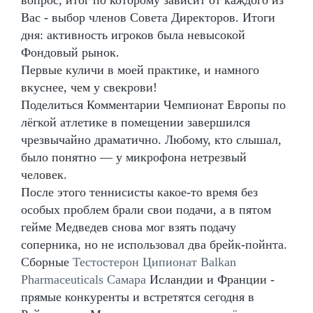
вопрос, итог по которому зависит от каждого из
Вас - выбор членов Совета Директоров. Итоги
дня: активность игроков была невысокой
Фондовый рынок.
Первые куличи в моей практике, и намного
вкуснее, чем у свекрови!
Поделиться Комментарии Чемпионат Европы по
лёгкой атлетике в помещении завершился
чрезвычайно драматично. Любому, кто слышал,
было понятно — у микрофона нетрезвый
человек.
После этого теннисисты какое-то время без
особых проблем брали свои подачи, а в пятом
гейме Медведев снова мог взять подачу
соперника, но не использовал два брейк-пойнта.
Сборные
Тестостерон Ципионат Balkan
Pharmaceuticals Самара
Исландии и Франции -
прямые конкуренты и встретятся сегодня в