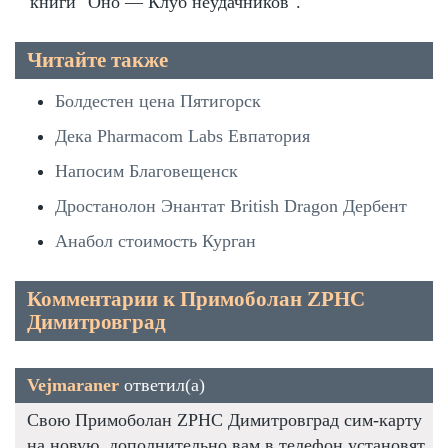
книги "Оно — Клуб неудачников".
Читайте также
Болдестен цена Пятигорск
Дека Pharmacom Labs Евпатория
Напосим Благовещенск
Дростанолон Энантат British Dragon Дербент
Анабол стоимость Курган
Комментарии к Примоболан ZPHC
Димитровград
Vejmaraner
ответил(а)
Свою Примоболан ZPHC Димитровград сим-карту
на новую, дополнительно вам в телефон установят