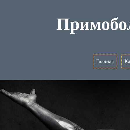
Примобол
Главная
Ка